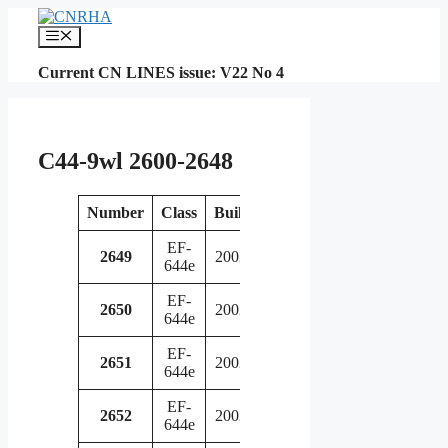
Skip
to
Menu
content
Current CN LINES issue: V22 No 4
C44-9wl 2600-2648
Number
Class
Built
Retired
Notes
EF-
in
2649
2002
644e
service
EF-
in
2650
2002
644e
service
EF-
in
2651
2002
644e
service
EF-
in
2652
2002
644e
service