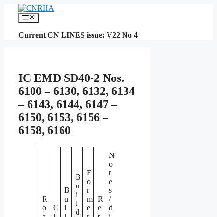
Skip
to
Menu
content
Current CN LINES issue: V22 No 4
IC EMD SD40-2 Nos.
6100 – 6130, 6132, 6134
– 6143, 6144, 6147 –
6150, 6153, 6156 –
6158, 6160
N
o
F
t
B
o
e
u
B
r
s
i
R
u
m
R
/
l
o
C
i
e
e
d
d
a
l
l
r
t
i